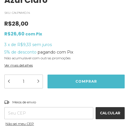
Azul Claro
SKU:
GN.PNMD.14
R$28,00
R$26,60
com
Pix
3
x
de
R$9,33
sem juros
5% de desconto
pagando com Pix
Não acumulável com outras promoções
Ver mais detalhes
ALTERAR CEP
Entregas para o CEP:
Meios de envio
CALCULAR
Não sei meu CEP