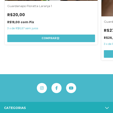
Guardanapo Floratta Laranja 1
R$20,00
Guard
R$19,00
com
Pix
3
x
de
R$6,67
sem juros
R$2
R$26,
3
x
de
CATEGORIAS