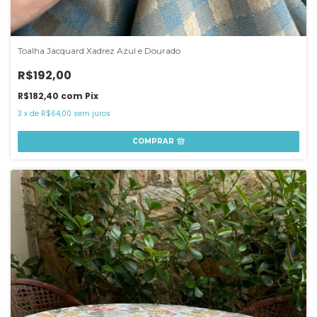
Toalha Jacquard Xadrez Azul e Dourado
R$192,00
R$182,40
com
Pix
3
x
de
R$64,00
sem juros
COMPRAR