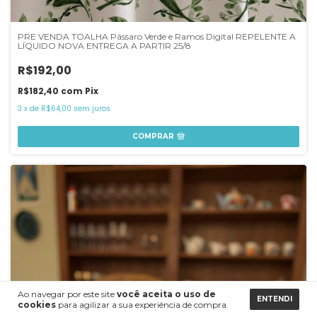
PRE VENDA TOALHA Pássaro Verde e Ramos Digital REPELENTE A
LÍQUIDO NOVA ENTREGA A PARTIR 25/8
R$192,00
R$182,40
com
Pix
3
x
de
R$64,00
sem juros
COMPRAR
Ao navegar por este site
você aceita o uso de
ENTENDI
cookies
para agilizar a sua experiência de compra.