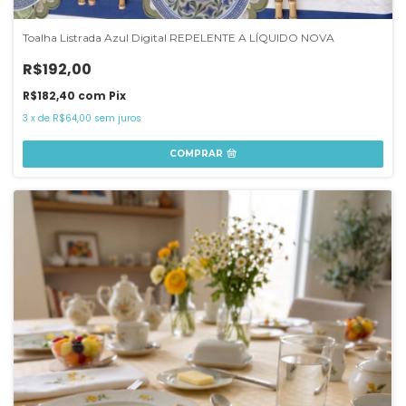
Toalha Listrada Azul Digital REPELENTE A LÍQUIDO NOVA
R$192,00
R$182,40
com
Pix
3
x
de
R$64,00
sem juros
COMPRAR