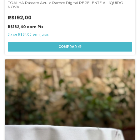
TOALHA Pássaro Azul e Ramos Digital REPELENTE A LÍQUIDO
NOVA
R$192,00
R$182,40
com
Pix
3
x
de
R$64,00
sem juros
COMPRAR