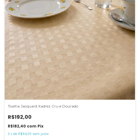
Toalha Jacquard Xadrez Cru e Dourado
R$192,00
R$182,40
com
Pix
3
x
de
R$64,00
sem juros