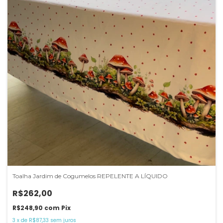
Toalha Jardim de Cogumelos REPELENTE A LÍQUIDO
R$262,00
R$248,90
com
Pix
3
x
de
R$87,33
sem juros