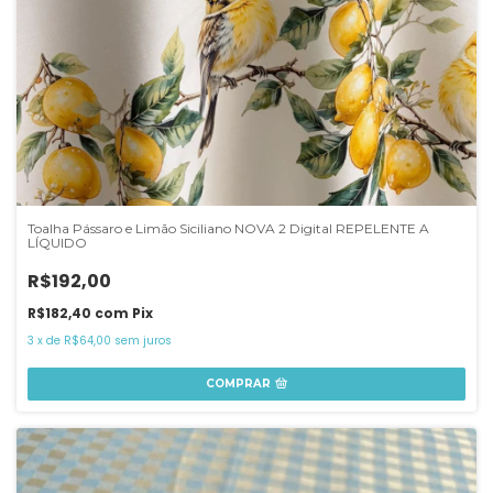
Toalha Pássaro e Limão Siciliano NOVA 2 Digital REPELENTE A
LÍQUIDO
R$192,00
R$182,40
com
Pix
3
x
de
R$64,00
sem juros
COMPRAR