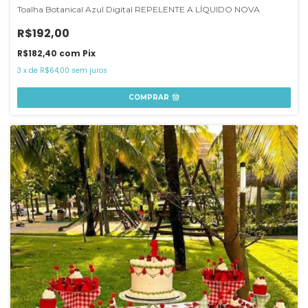
Toalha Botanical Azul Digital REPELENTE A LÍQUIDO NOVA
R$192,00
R$182,40
com
Pix
3
x
de
R$64,00
sem juros
COMPRAR