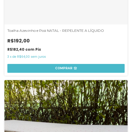
Toalha Azevinho e Poá NATAL - REPELENTE A LÍQUIDO
R$192,00
R$182,40
com
Pix
3
x
de
R$64,00
sem juros
COMPRAR