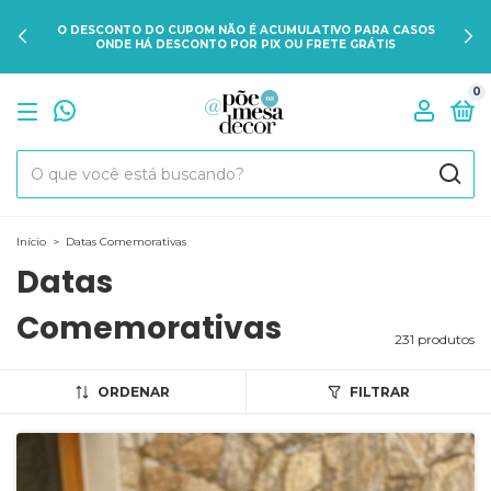
DÚVIDAS SOBRE O PRAZO DE ENTREGA? CLIQUE AQUI E FALE
CONOSCO PELO WHATSAPP P/ POSSIBILIDADE DE ENVIO
IMEDIATO.
0
Início
>
Datas Comemorativas
Datas
Comemorativas
231 produtos
ORDENAR
FILTRAR