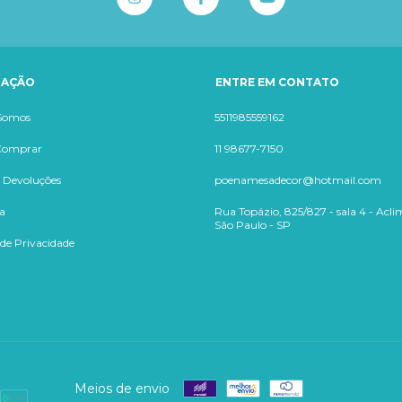
GAÇÃO
ENTRE EM CONTATO
Somos
5511985559162
Comprar
11 98677-7150
e Devoluções
poenamesadecor@hotmail.com
a
Rua Topázio, 825/827 - sala 4 - Acl
São Paulo - SP
 de Privacidade
Meios de envio