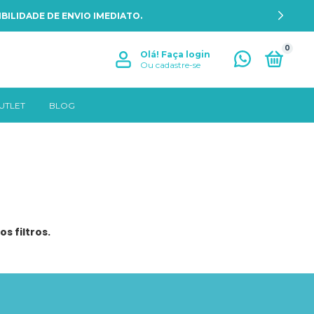
BILIDADE DE ENVIO IMEDIATO.
0
Olá!
Faça login
Ou cadastre-se
UTLET
BLOG
s filtros.