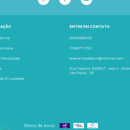
GAÇÃO
ENTRE EM CONTATO
Somos
5511985559162
Comprar
11 98677-7150
e Devoluções
poenamesadecor@hotmail.com
a
Rua Topázio, 825/827 - sala 4 - Acl
São Paulo - SP
 de Privacidade
Meios de envio