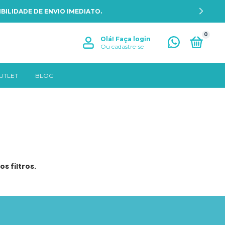
BILIDADE DE ENVIO IMEDIATO.
0
Olá!
Faça login
Ou cadastre-se
UTLET
BLOG
s filtros.