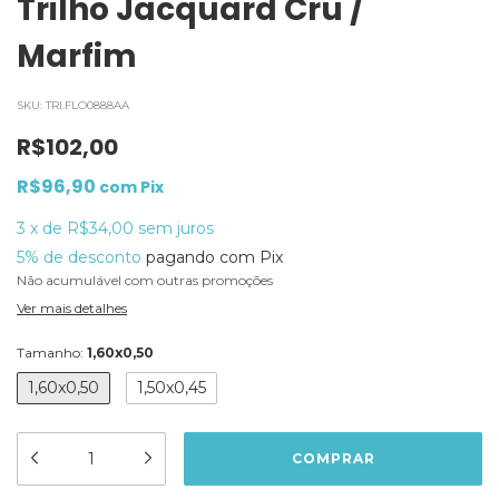
Trilho Jacquard Cru /
Marfim
SKU:
TRI.FLO0888AA
R$102,00
R$96,90
com
Pix
3
x
de
R$34,00
sem juros
5% de desconto
pagando com Pix
Não acumulável com outras promoções
Ver mais detalhes
Tamanho:
1,60x0,50
1,60x0,50
1,50x0,45