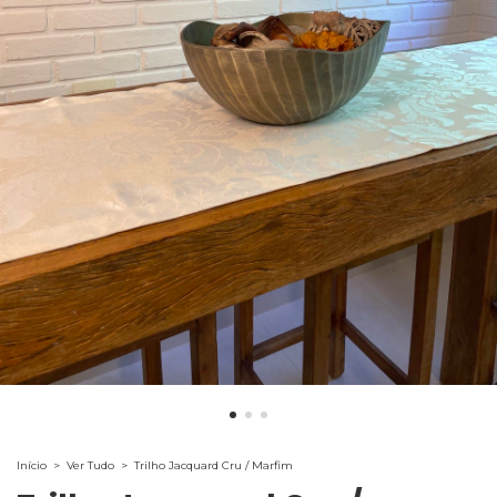
Início
>
Ver Tudo
>
Trilho Jacquard Cru / Marfim