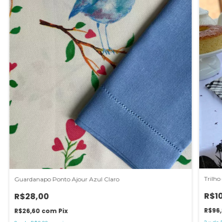
Trilh
Guardanapo Ponto Ajour Azul Claro
R$1
R$28,00
R$96
R$26,60
com
Pix