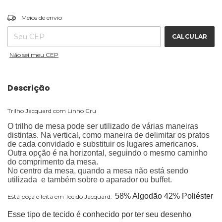
ALTERAR CEP
Entregas para o CEP:
Meios de envio
CALCULAR
Não sei meu CEP
Descrição
Trilho Jacquard com Linho Cru
O trilho de mesa
pode ser utilizado de várias maneiras
distintas. Na vertical, como maneira de delimitar os pratos
de cada convidado e substituir os lugares americanos.
Outra opção é na horizontal, seguindo o mesmo caminho
do comprimento da mesa.
No centro da mesa, quando a mesa não está sendo
utilizada e também sobre o aparador ou buffet.
58% Algodão 42% Poliéster
Esta peça é feita em Tecido Jacquard:
Esse tipo de tecido é conhecido por ter seu desenho